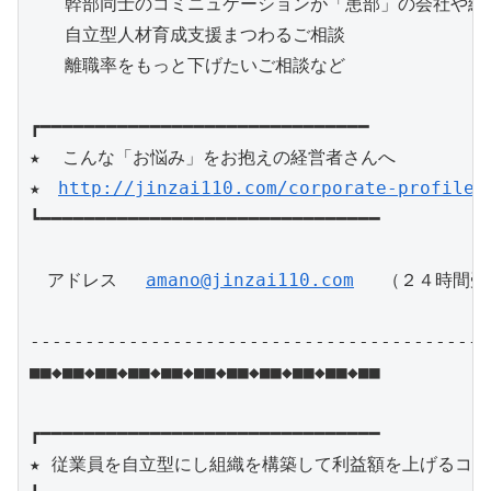
　　幹部同士のコミニュケーションが「患部」の会社や組織
　　自立型人材育成支援まつわるご相談

　　離職率をもっと下げたいご相談など

┏━━━━━━━━━━━━━━━━━━━━━━━━━━━━━━

★  こんな「お悩み」をお抱えの経営者さんへ

★　
http://jinzai110.com/corporate-profile
┗━━━━━━━━━━━━━━━━━━━━━━━━━━━━━━━

　アドレス　 
amano@jinzai110.com
　 （２４時間受
------------------------------------------
■■◆■■◆■■◆■■◆■■◆■■◆■■◆■■◆■■◆■■◆■■

┏━━━━━━━━━━━━━━━━━━━━━━━━━━━━━━━

★ 従業員を自立型にし組織を構築して利益額を上げるコンサ