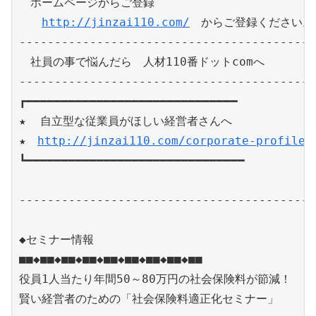
　ホームページからご登録　

http://jinzai110.com/
　からご登録ください。

------------------------------------------
　社員の事で悩んだら　人材110番ドットcomへ　　　　　
------------------------------------------
┏━━━━━━━━━━━━━━━━━━━━━━━━━━━━━━

★  自立型な従業員がほしい経営者さんへ

★　
http://jinzai110.com/corporate-profile
┗━━━━━━━━━━━━━━━━━━━━━━━━━━━━━━━

------------------------------------------
◆セミナー情報

■■◆■■◆■■◆■■◆■■◆■■◆■■◆■■◆■■

役員1人当たり年間50～80万円の社会保険料が節減！

賢い経営者のための「社会保険料適正化セミナー」
