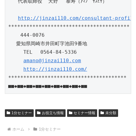
　　代表取締役  天野 　泰寿（ｱﾏﾉ　ﾔｽﾋｻ）

http://jinzai110.com/consultant-profil
****************************************

    444-0076

 　愛知県岡崎市井田町字池田9番地

     TEL 　0564-84-5336

amano@jinzai110.com
http://jinzai110.com/
***************************************

1分セミナー
お役立ち情報
セミナー情報
未分類
ホーム
1分セミナー