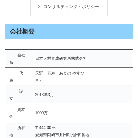
コンサルティング・ポリシー
会社概要
会社
日本人材育成研究所株式会社
名
代
天野 泰寿（あまの やすひ
表
さ）
設
2013年3月
立
資本
1000万
金
所在
〒444-0076
地
愛知県岡崎市井田町池田9番地