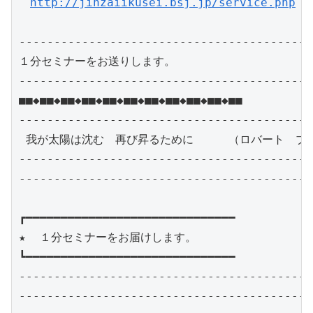
http://jinzaiikusei.bsj.jp/service.php
------------------------------------------
１分セミナーをお送りします。　

------------------------------------------
■■◆■■◆■■◆■■◆■■◆■■◆■■◆■■◆■■◆■■◆■■

------------------------------------------
 我が太陽は沈む　再び昇るために     （ロバート　ブラ
------------------------------------------
------------------------------------------
┏━━━━━━━━━━━━━━━━━━━━━━━━━━━━━━

★  １分セミナーをお届けします。　

┗━━━━━━━━━━━━━━━━━━━━━━━━━━━━━━

------------------------------------------
------------------------------------------