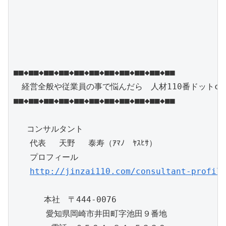
■■◆■■◆■■◆■■◆■■◆■■◆■■◆■■◆■■◆■■◆■■

　経営全般や従業員の事で悩んだら　人材110番ドットcom
■■◆■■◆■■◆■■◆■■◆■■◆■■◆■■◆■■◆■■◆■■

　 コンサルタント

　　代表　 天野 　泰寿（ｱﾏﾉ　ﾔｽﾋｻ）　

　　プロフィール 

http://jinzai110.com/consultant-profil
      本社　〒444-0076

　　　　愛知県岡崎市井田町字池田９番地　
