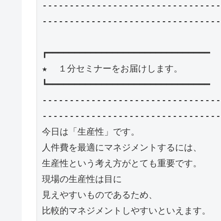
---------------------------------
---------------------------------
┏━━━━━━━━━━━━━━━━━━━━━━━━━━━━━━

★  １分セミナーをお届けします。　

┗━━━━━━━━━━━━━━━━━━━━━━━━━━━━━━

---------------------------------
---------------------------------
今日は「生産性」です。

人件費を最適にマネジメントするには、

生産性という考え方がとても重要です。

現場の生産性は目に

見えやすいものであるため、

比較的マネジメントしやすいといえます。
