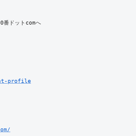
番ドットcomへ　

nt-profile
com/