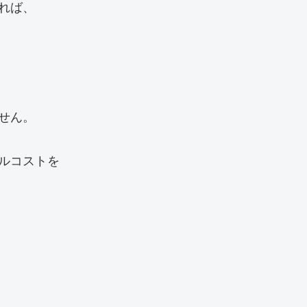
ば、

ん。

ルコストを
