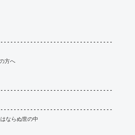
----------------------------------

方へ

----------------------------------

----------------------------------

はならぬ世の中
