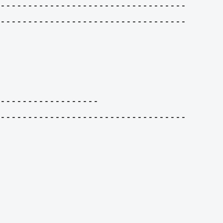
----------------------------------

----------------------------------

------------------

----------------------------------
