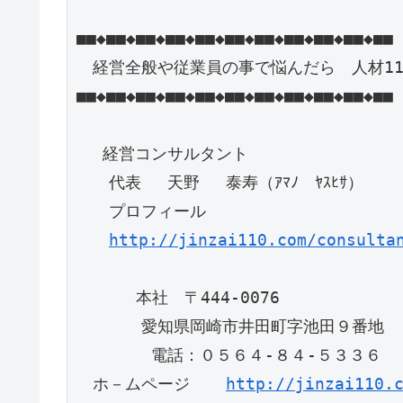
■■◆■■◆■■◆■■◆■■◆■■◆■■◆■■◆■■◆■■◆■■

　経営全般や従業員の事で悩んだら　人材110
■■◆■■◆■■◆■■◆■■◆■■◆■■◆■■◆■■◆■■◆■■

　 経営コンサルタント

　　代表　 天野 　泰寿（ｱﾏﾉ　ﾔｽﾋｻ）　

　　プロフィール 

http://jinzai110.com/consulta
      本社　〒444-0076

　　　　愛知県岡崎市井田町字池田９番地　

　　　 　電話：０５６４-８４-５３３６

　ホ－ムページ　  
http://jinzai110.