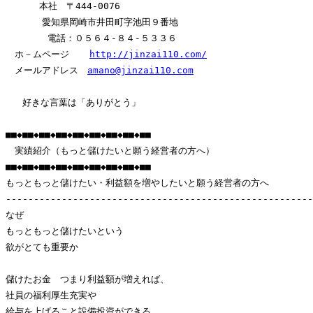
      本社　〒444-0076

　　　　愛知県岡崎市井田町字池田９番地　

　　　 　電話：０５６４-８４-５３３６

　ホ－ムページ　  
http://jinzai110.com/
　メールアドレス　
amano@jinzai110.com
   好きな言葉は「ありがとう」

■■◆■■◆■■◆■■◆■■◆■■◆■■◆■■◆■■

　実績紹介（もっと儲けたいと願う経営者の方へ）

■■◆■■◆■■◆■■◆■■◆■■◆■■◆■■◆■■

もっともっと儲けたい・利益額を増やしたいと願う経営者の方へ 　

-------------------------------------------------------
なぜ

もっともっと儲けたいという

欲がとても重要か

儲けたお金　つまり利益額が増えれば、

社員の福利厚生充実や

給与を上げること設備投資ができる
