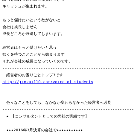
キャッシュが生まれます。

もっと儲けたいという欲がないと

会社は成長しません

成長どころか衰退してしまいます。

経営者はもっと儲けたいと思う

欲くを持つことことから始まります

それが会社の成長になっていくのです。

-------------------------------------------------------
http://jinzai110.com/voice-of-students
-------------------------------------------------------
-------------------------------------------------------
　色々なことをしても、なかなか変わらなかった経営者へ必見

-------------------------------------------------------
　★　[コンサルタントとしての弊社の実績です]

　★★★2016年3月決算の会社で★★★★★★★★★★★
