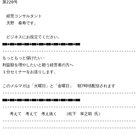
第220号

　経営コンサルタント

　天野　泰寿です。

　ビジネスにお役立てください。

■■◆■■◆■■◆■■◆■■◆■■◆■■◆■■◆■■◆■■◆■■

-------------------------------------------------------
もっともっと儲けたい・

利益額を増やしたいと願う経営者の方へ

１分セミナーをお送りします。

このメルマガは「火曜日」と「金曜日」　朝7時頃配信されます　

-------------------------------------------------------
■■◆■■◆■■◆■■◆■■◆■■◆■■◆■■◆■■◆■■◆■■

-------------------------------------------------------
   考えて　考えて　考え抜く   （松下　幸之助 氏）

-------------------------------------------------------
-------------------------------------------------------