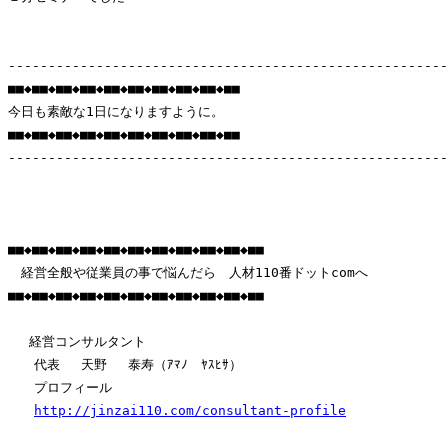
-------------------------------------------------------
■■◆■■◆■■◆■■◆■■◆■■◆■■◆■■◆■■◆■■

今日も素敵な1日になりますように。

■■◆■■◆■■◆■■◆■■◆■■◆■■◆■■◆■■◆■■

-------------------------------------------------------
■■◆■■◆■■◆■■◆■■◆■■◆■■◆■■◆■■◆■■◆■■

　経営全般や従業員の事で悩んだら　人材110番ドットcomへ　

■■◆■■◆■■◆■■◆■■◆■■◆■■◆■■◆■■◆■■◆■■

　 経営コンサルタント

　　代表　 天野 　泰寿（ｱﾏﾉ　ﾔｽﾋｻ）　

　　プロフィール 

http://jinzai110.com/consultant-profile