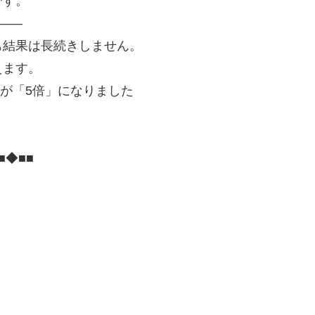
です。
—–
も結果は長続きしません。
えます。
益が「5倍」になりました
■◆■■