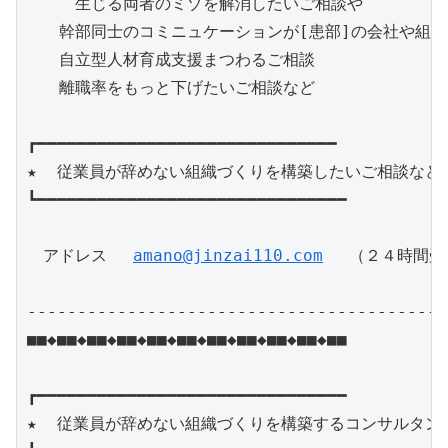
　　　生じる両者のミゾを解消したいご相談や

　　幹部同士のコミニュケーションが[患部]の会社や組織や
　　自立型人材育成支援まつわるご相談

　　離職率をもっと下げたいご相談など

┏━━━━━━━━━━━━━━━━━━━━━━━━━━━━━━

★  従業員が辞めない組織づくりを構築したいご相談など

┗━━━━━━━━━━━━━━━━━━━━━━━━━━━━━━━

　アドレス　 
amano@jinzai110.com
　 （２４時間受
------------------------------------------
■■◆■■◆■■◆■■◆■■◆■■◆■■◆■■◆■■◆■■◆■■

┏━━━━━━━━━━━━━━━━━━━━━━━━━━━━━━━

★  従業員が辞めない組織づくりを構築するコンサルタント