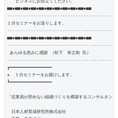
　　ビジネスにお役立てください。

■■◆■■◆■■◆■■◆■■◆■■◆■■◆■■◆■■◆■■◆■■

------------------------------------------
１分セミナーをお送りします。

------------------------------------------
■■◆■■◆■■◆■■◆■■◆■■◆■■◆■■◆■■◆■■◆■■

------------------------------------------
 あらゆる恵みに感謝 （松下　幸之助 氏）

------------------------------------------
┏━━━━━━━━━━━━━━━━

★  １分セミナーをお届けします。　

┗━━━━━━━━━━━━━━━━

「従業員が辞めない組織づくりを構築するコンサルタント」
　日本人材育成研究所株式会社
