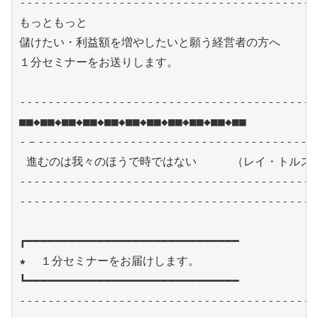
------------------------------------------
もっともっと

儲けたい・利益額を増やしたいと願う経営者の方へ

１分セミナーをお送りします。

------------------------------------------
■■◆■■◆■■◆■■◆■■◆■■◆■■◆■■◆■■◆■■◆■■

-－----------------------------------------
 進むのは我々のほうで時ではない     （レイ・トルスト
------------------------------------------
------------------------------------------
┏━━━━━━━━━━━━━━━━━━━━━━━━━━━━━━

★  １分セミナーをお届けします。　

┗━━━━━━━━━━━━━━━━━━━━━━━━━━━━━━

------------------------------------------