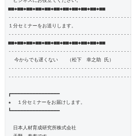
　ビジネスにお役立てください。

■■◆■■◆■■◆■■◆■■◆■■◆■■◆■■◆■■◆■■◆■■

------------------------------------------
１分セミナーをお送りします。　

------------------------------------------
■■◆■■◆■■◆■■◆■■◆■■◆■■◆■■◆■■◆■■◆■■

------------------------------------------
  今からでも遅くない   （松下　幸之助 氏）

------------------------------------------
------------------------------------------
┏━━━━━━━━━━━━━━━━

★  １分セミナーをお届けします。　

┗━━━━━━━━━━━━━━━━

　日本人材育成研究所株式会社
