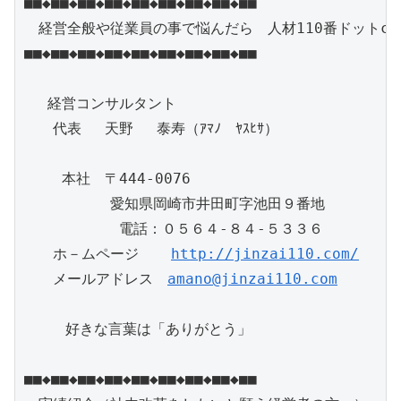
■■◆■■◆■■◆■■◆■■◆■■◆■■◆■■◆■■

　経営全般や従業員の事で悩んだら　人材110番ドットcom
■■◆■■◆■■◆■■◆■■◆■■◆■■◆■■◆■■

　 経営コンサルタント

　　代表　 天野 　泰寿（ｱﾏﾉ　ﾔｽﾋｻ）

　　 本社　〒444-0076

　　　　　　愛知県岡崎市井田町字池田９番地　

　　　 　　　電話：０５６４-８４-５３３６

　　ホ－ムページ　  
http://jinzai110.com/
　　メールアドレス　
amano@jinzai110.com
   　好きな言葉は「ありがとう」

■■◆■■◆■■◆■■◆■■◆■■◆■■◆■■◆■■
