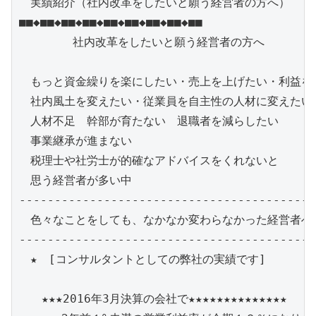
　実績紹介（社内改革をしたいと願う経営者の方へ）

■■◆■■◆■■◆■■◆■■◆■■◆■■◆■■◆■■

      　社内改革をしたいと願う経営者の方へ

　もっと資金繰りを楽にしたい・売上を上げたい・利益を増
　社内風土を変えたい・従業員を自主性の人材に変えたい　
　人材不足　幹部が育たない　退職者を減らしたい　　

　事業継承が進まない

　税理士や社労士が的確なアドバイスをくれないと

　思う経営者が多い中

------------------------------------------
　色々なことをしても、なかなか変わらなかった経営者へ必
------------------------------------------
　★　[コンサルタントとしての弊社の実績です]

　　★★★2016年3月決算の会社で★★★★★★★★★★★★★★
