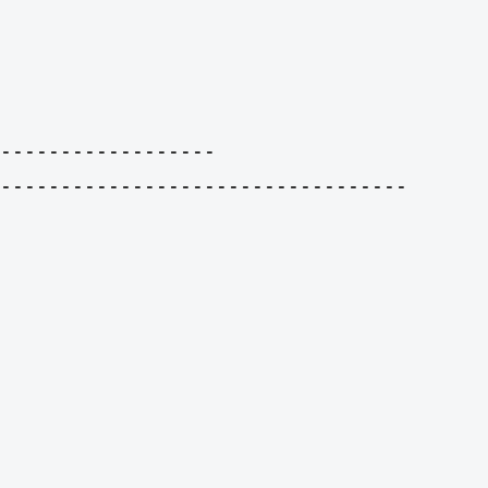
------------------

----------------------------------
