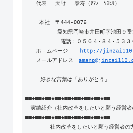
　　代表　 天野 　泰寿（ｱﾏﾉ　ﾔｽﾋｻ）

　　 本社　〒444-0076

　　　　　　愛知県岡崎市井田町字池田９番地
　　　 　　　電話：０５６４-８４-５３３６
　　ホ－ムページ　  
http://jinzai110
　　メールアドレス　
amano@jinzai110.
   　好きな言葉は「ありがとう」

■■◆■■◆■■◆■■◆■■◆■■◆■■◆■■◆■■

　実績紹介（社内改革をしたいと願う経営者の
■■◆■■◆■■◆■■◆■■◆■■◆■■◆■■◆■■

      　社内改革をしたいと願う経営者の方