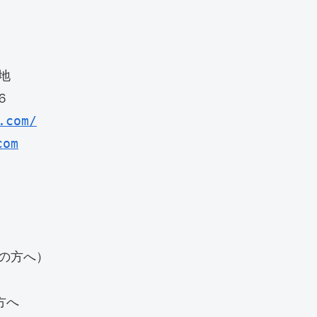
　



.com/
com
方へ）

へ
