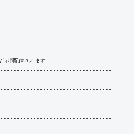
----------------------------------

時頃配信されます　

----------------------------------

----------------------------------

----------------------------------

----------------------------------
