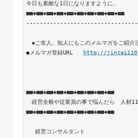
今日も素敵な1日になりますように。

■■◆■■◆■■◆■■◆■■◆■■◆■■◆■■◆■■◆■■

---------------------------------
　◆ご友人、知人にもこのメルマガをご紹介頂
●メルマガ登録URL   
http://jinzai110
■■◆■■◆■■◆■■◆■■◆■■◆■■◆■■◆■■

　経営全般や従業員の事で悩んだら　人材110
■■◆■■◆■■◆■■◆■■◆■■◆■■◆■■◆■■

　 経営コンサルタント
