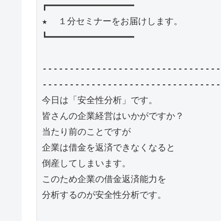
┏━━━━━━━━━━━━━━━━

★  １分セミナーをお届けします。　

┗━━━━━━━━━━━━━━━━

---------------------------------
---------------------------------
今日は「安全性分析」です。

皆さんの企業経営はいかがですか？

当たり前のことですが

企業は借金を返済できなくなると

倒産してしまいます。

このため企業の借金返済能力を

分析するのが安全性分析です。
